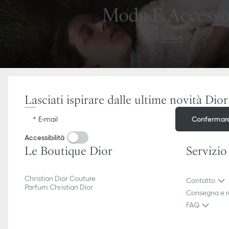
aria_goToMenu
Vai
Moda E Accesso
al
contenuto
Scopri
Lasciati ispirare dalle ultime novità Dior
Confermar
E-mail
Accessibilità
Le Boutique Dior
Servizio
Christian Dior Couture
Contatto
Parfum Christian Dior
Consegna e r
FAQ