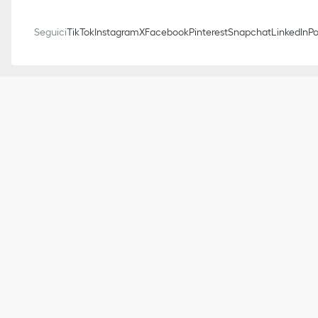
Seguici
TikTok
Instagram
X
Facebook
Pinterest
Snapchat
LinkedIn
Po