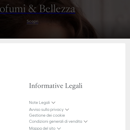
ofumi & Bellezza
Scopri
Informative Legali
Note Legali
Avviso sulla privacy
Gestione dei cookie
Condizioni generali di vendita
Mappa del sito