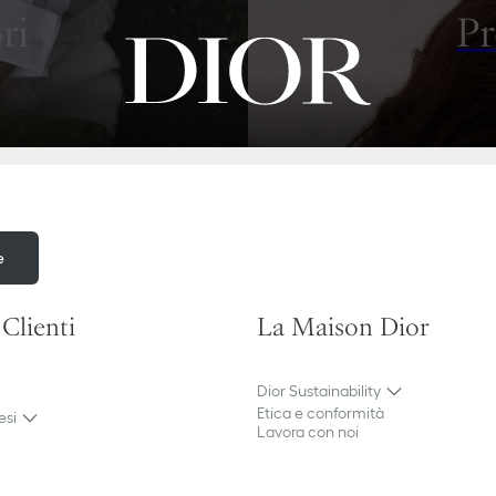
ri
Pr
e
 Clienti
La Maison Dior
Dior Sustainability
Etica e conformità
esi
Lavora con noi