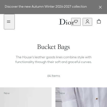
Go
Go
to
to
Discover the new Autumn Winter 2026-2027 collection
the
the
menu
content
Bucket Bags
The House‘s leather goods lines combine style with
functionality through their soft and graceful curves.
64
Items
New
New