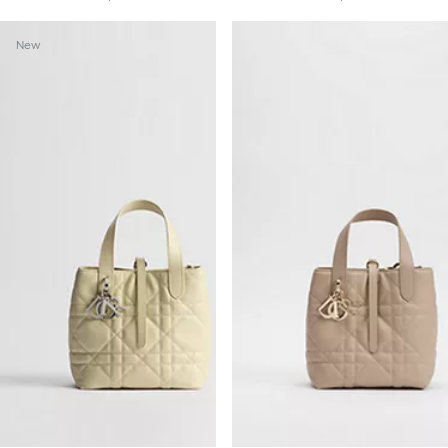
+10
New