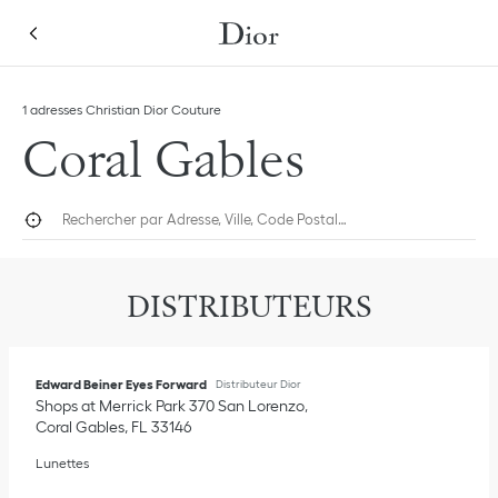
Skip to content
Return to Nav
Link Opens in New Tab
1 adresses Christian Dior Couture
Coral Gables
Rechercher par Adresse, Ville, Code Postal…
Géolocaliser
Submi
DISTRIBUTEURS
Edward Beiner Eyes Forward
Distributeur Dior
Shops at Merrick Park 370 San Lorenzo
Coral Gables
,
FL
33146
Lunettes