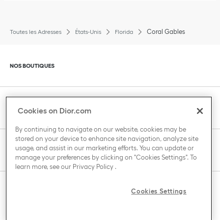
Coral Gables
Toutes les Adresses
États-Unis
Florida
Cliquer pour agrandir ou pour réduire le contenu
NOS BOUTIQUES
Cliquer pour agrandir ou pour réduire le contenu
SERVICE CLIENT
Cookies on Dior.com
By continuing to navigate on our website, cookies may be
stored on your device to enhance site navigation, analyze site
Cliquer pour agrandir ou pour réduire le contenu
usage, and assist in our marketing efforts. You can update or
LA MAISON DIOR
manage your preferences by clicking on "Cookies Settings". To
learn more, see our
Privacy Policy
.
Cliquer pour agrandir ou pour réduire le contenu
Cookies Settings
PAYS / REGION