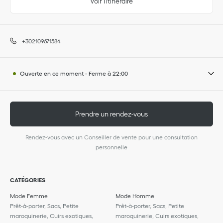
Voir l'itinéraire
+302109671584
Ouverte en ce moment
-
Ferme à
22:00
Prendre un rendez-vous
Rendez-vous avec un Conseiller de vente pour une consultation
personnelle
CATÉGORIES
Mode Femme
Mode Homme
Prêt-à-porter, Sacs, Petite
Prêt-à-porter, Sacs, Petite
maroquinerie, Cuirs exotiques,
maroquinerie, Cuirs exotiques,