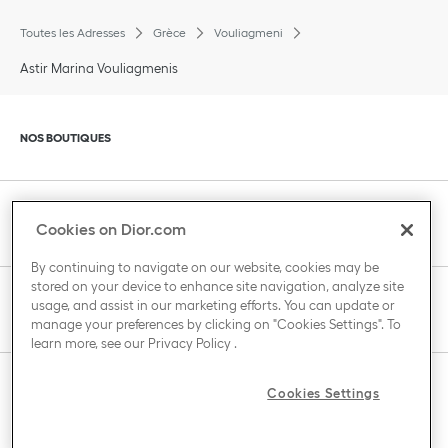
Toutes les Adresses
Grèce
Vouliagmeni
Astir Marina Vouliagmenis
Cliquer pour agrandir ou pour réduire le contenu
NOS BOUTIQUES
Cliquer pour agrandir ou pour réduire le contenu
SERVICE CLIENT
Cookies on Dior.com
By continuing to navigate on our website, cookies may be
stored on your device to enhance site navigation, analyze site
Cliquer pour agrandir ou pour réduire le contenu
usage, and assist in our marketing efforts. You can update or
LA MAISON DIOR
manage your preferences by clicking on "Cookies Settings". To
learn more, see our
Privacy Policy
.
Cliquer pour agrandir ou pour réduire le contenu
Cookies Settings
PAYS / REGION