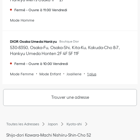
Fermé
-
Ouvre à
11:00
Vendredi
Mode Homme
DIOR Osaka Umeda Hankyu
Boutique Dior
530-8350
Osaka-Fu
Osaka-Shi
Kita-Ku
Kakuda-Cho 8-7
,
Hankyu Umeda Honten 2F 4F 5F 11F
Fermé
-
Ouvre à
10:00
Vendredi
Mode Femme
Mode Enfant
Joaillerie
1 plus
Trouver une adresse
Toutes les Adresses
Japon
Kyoto-shi
Shijo-dori Kawara-Machi Nishiiru-Shin-Cho 52