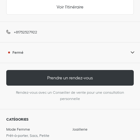
Voir l'itinéraire
+81752527922
Fermé
Prendre un rendez-vous
Rendez-vous avec un Conseiller de vente pour une consultation
personnelle
CATÉGORIES
Mode Femme
Joaillerie
Prêt-à-porter, Sacs, Petite