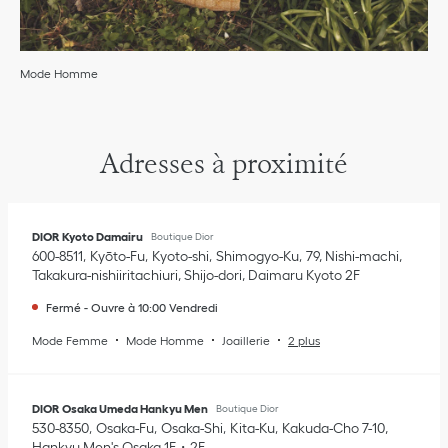
Mode Homme
Adresses à proximité
DIOR Kyoto Damairu
Boutique Dior
600-8511
Kyōto-Fu
Kyoto-shi
Shimogyo-Ku
79, Nishi-machi,
Takakura-nishiiritachiuri, Shijo-dori
,
Daimaru Kyoto 2F
Fermé
-
Ouvre à
10:00
Vendredi
Mode Femme
Mode Homme
Joaillerie
2 plus
DIOR Osaka Umeda Hankyu Men
Boutique Dior
530-8350
Osaka-Fu
Osaka-Shi
Kita-Ku
Kakuda-Cho 7-10
,
Hankyu Men's Osaka 1F・2F