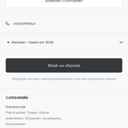
Adressen controleren
+496929993467
Gesloten
-
Opent om
10:00
Maak uw afspraak
Afspraak met een verkoopmedewerker voor een persoonlijk advies
CATEGORIEËN
Damesmode
Prêt-à-porter, Tassen, Kleine
lederwaren, Schoenen, Accessoires,
Zonnebrillen