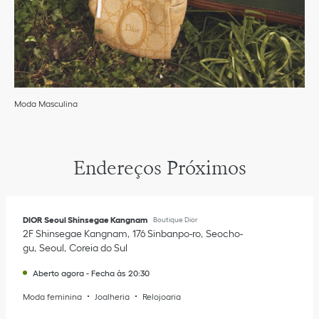
Moda Masculina
Endereços Próximos
DIOR Seoul Shinsegae Kangnam
Boutique Dior
2F Shinsegae Kangnam
176 Sinbanpo-ro
Seocho-
gu
Seoul
Coreia do Sul
Aberto agora
-
Fecha às
20:30
Moda feminina
Joalheria
Relojoaria