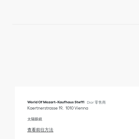
World Of Mozart- Kaufhaus Steffl
Dior 零售商
Kaertnerstrasse 19
1010
Vienna
太陽眼鏡
Link Opens in New Tab
查看前往方法