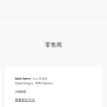
零售商
Optic Opera
Dior 零售商
Opernring 4
1010
Vienna
太陽眼鏡
Link Opens in New Tab
查看前往方法