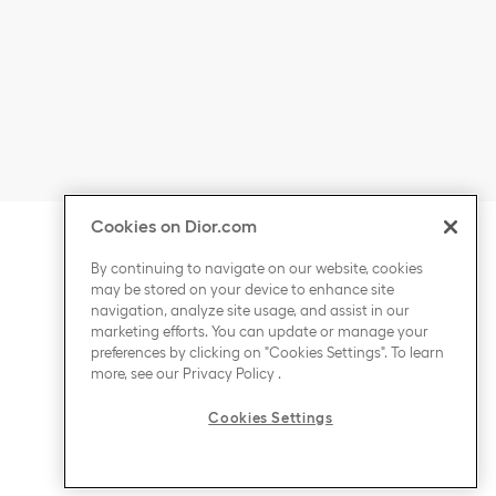
Cookies on Dior.com
點擊展開或收起内容
國家／地區
By continuing to navigate on our website, cookies
may be stored on your device to enhance site
點擊展開或收起内容
香港特別行政區 / Hong Kong SAR
navigation, analyze site usage, and assist in our
marketing efforts. You can update or manage your
preferences by clicking on "Cookies Settings". To learn
more, see our
Privacy Policy
.
語言
Cookies Settings
點擊展開或收起内容
中文