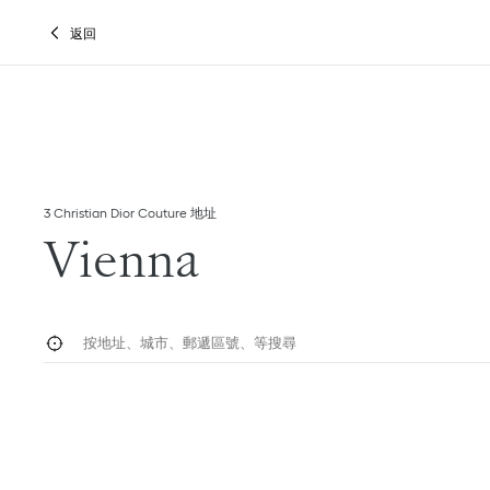
Skip to content
Return to Nav
Link Opens in New Tab
Link Opens in New Tab
Link Opens in New Tab
點擊展開此類別清單並瀏覽全部
返回
3 Christian Dior Couture 地址
Vienna
按地址、城市、郵遞區號、國家／地區等搜尋
地理定位