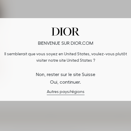
BIENVENUE SUR DIOR.COM
Il semblerait que vous soyez en United States, voulez-vous plutôt
visiter notre site United States ?
Non, rester sur le site Suisse
Oui, continuer.
Autres pays/régions