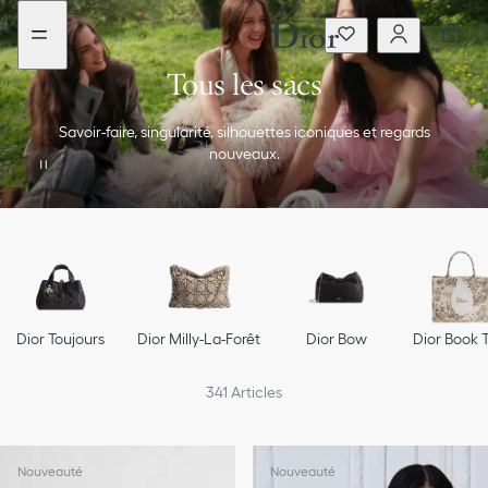
Aller
Aller
au
au
menu
contenu
Tous les sacs
Savoir-faire, singularité, silhouettes iconiques et regards
nouveaux.
Dior Toujours
Dior Milly-La-Forêt
Dior Bow
Dior Book 
341
Articles
Nouveauté
Nouveauté