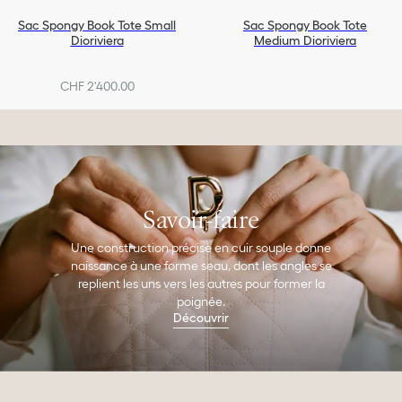
Sac Spongy Book Tote Small
Sac Spongy Book Tote
Dioriviera
Medium Dioriviera
CHF 2'400.00
Savoir-faire
Une construction précise en cuir souple donne
naissance à une forme seau, dont les angles se
replient les uns vers les autres pour former la
poignée.
Découvrir