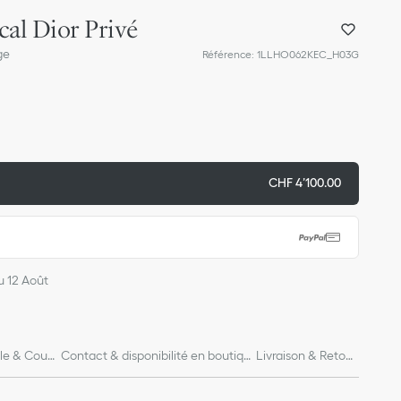
cal Dior Privé
ge
Référence
:
1LLHO062KEC_H03G
CHF 4’100.00
u 12 Août
lle & Coup
Contact & disponibilité en boutiqu
Livraison & Retour
e
s