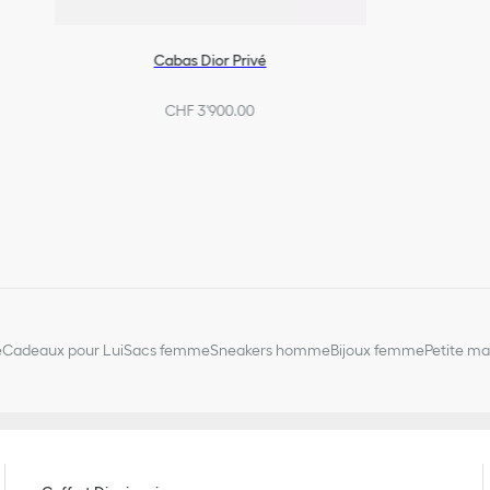
Cabas Dior Privé
CHF 3'900.00
e
Cadeaux pour Lui
Sacs femme
Sneakers homme
Bijoux femme
Petite m