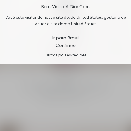
Bem-Vindo À Dior.com
Você está visitando nosso site do/da United States, gostaria de
visitar o site do/da United States
Ir para Brasil
Confirme
Outros países/regiões
Gris Dior
Eau de parfum unissex - notas chipre
Intensidade