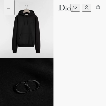
ไป
ไป
ที่
ที่
เมนู
เนื้อหา