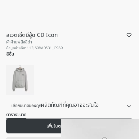
สเวตเชิ้ตมีฮู้ด CD Icon
ผ้าฝ้ายฟลีซสีดํา
ข้อมูลอ้างอิง
:
113J698A0531_C989
สีอื่น
ผลิตภัณฑ์ที่คุณอาจจะสนใจ
เลือกขนาดของคุณ
ตารางขนาด
เพิ่มในตะกร้า
฿ 45,000.00