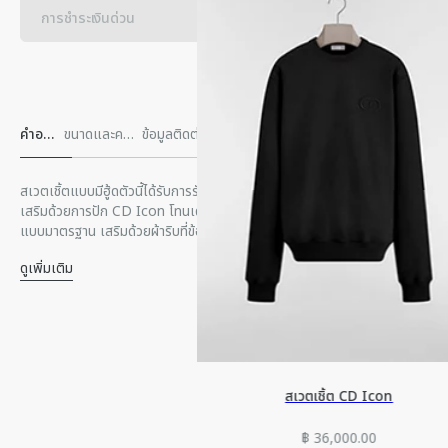
การชําระเงินด่วน
คําอธิบ
ขนาดและควา
ข้อมูลติดต่อและความพร้อมให้บริกา
การจัดส่งและกา
าย
มพอดี
รภายในร้านค้า
รส่งคืน
สเวตเชิ้ตแบบมีฮู้ดตัวนี้ได้รับการรังสรรค์ขึ้นจากผ้าฝ้ายฟลีซสีดำ นุ่มสบาย
เสริมด้วยการปัก CD Icon โทนเดียวกันตรงหน้าอก มาพร้อมกับทรงพอดีตัว
แบบมาตรฐาน เสริมด้วยผ้าริบที่ข้อมือและชายเสื้อ และสามารถสวมคู่กับชุด
สไตล์แคชชวลได้ทุกแบบ
ดูเพิ่มเติม
ลายปัก CD Icon โทนสีเดียวกันตรงหน้าอก
ฮู้ดแบบมีเชือกรูดและปลายโลหะสลักลาย Dior
ผ้าริบที่ข้อมือและชายเสื้อ
กระเป๋าจิงโจ้ด้านหน้า
ผ้าฝ้าย 100%
ผลิตในประเทศอิตาลี
สเวตเชิ้ต CD Icon
฿ 36,000.00