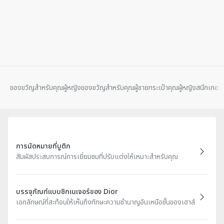
ของขวัญสําหรับคุณผู้หญิง
ของขวัญสําหรับคุณผู้ชาย
กระเป๋าคุณผู้หญิง
สนีกเกอร์
การนัดหมายที่บูติก
สัมผัสประสบการณ์การเยี่ยมชมที่ปรับแต่งให้เหมาะสำหรับคุณ
บรรจุภัณฑ์แบบซิกเนเจอร์ของ Dior
เอกลักษณ์ที่สะท้อนให้เห็นถึงทักษะความชำนาญอันเหนือชั้นของเฮาส์