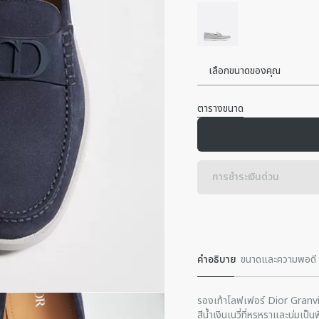
เลือกขนาดของคุณ
ตารางขนาด
การชําระเงินด่วน
คําอธิบาย
ขนาดและความพอดี
รองเท้าโลฟเฟอร์ Dior Granvil
สีน้ำเงินเนวี่ที่หรูหราและนุ่ม