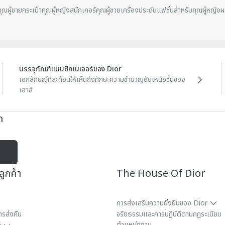
ุณผู้ชาย
กระเป๋าคุณผู้หญิง
สนีกเกอร์คุณผู้ชาย
เครื่องประดับแฟชั่นสำหรับคุณผู้หญิง
ผ
บรรจุภัณฑ์แบบซิกเนเจอร์ของ Dior
เอกลักษณ์ที่สะท้อนให้เห็นถึงทักษะความชำนาญอันเหนือชั้นของ
เฮาส์
ก
ูกค้า
The House Of Dior
การส่งเสริมความยั่งยืนของ Dior
ารส่งคืน
จริยธรรมและการปฏิบัติตามกฎระเบียบ
ตำแหน่งงาน