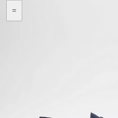
ไป
ไป
ที่
ที่
เมนู
เนื้อหา