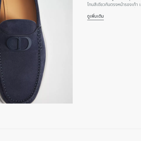
โทนสีเดียวกันตรงหน้ารองเท้า 
Dior Oblique ที่สลักไว้บนพื้น
ดูเพิ่มเติม
รองเท้าคู่นี้จะช่วยเพิ่มความส
ส่วนประกอบหลัก: หนังลูกว
ซับในหนังลูกวัว
สัญลักษณ์ซิกเนเจอร์ CD Ico
ทรงข้อต่ำ
รองเท้าแบบสวม
พื้นรองเท้าด้านนอกเป็นยา
มาพร้อมถุงกันฝุ่น
ผลิตในประเทศอิตาลี