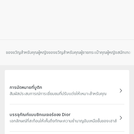
ของขวัญสําหรับคุณผู้หญิง
ของขวัญสําหรับคุณผู้ชาย
กระเป๋าคุณผู้หญิง
สนีกเกอร์
การนัดหมายที่บูติก
สัมผัสประสบการณ์การเยี่ยมชมที่ปรับแต่งให้เหมาะสำหรับคุณ
บรรจุภัณฑ์แบบซิกเนเจอร์ของ Dior
เอกลักษณ์ที่สะท้อนให้เห็นถึงทักษะความชำนาญอันเหนือชั้นของเฮาส์