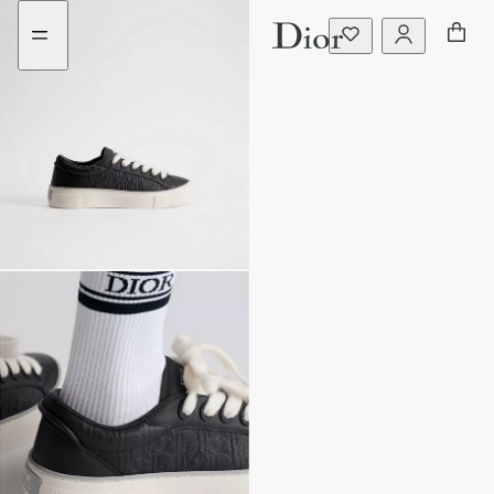
ไป
ไป
ที่
ที่
เมนู
เนื้อหา