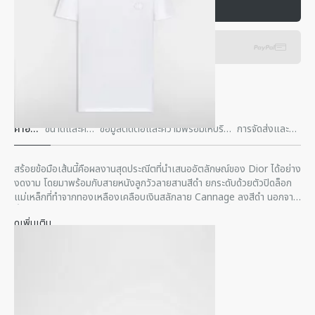
เพิ่มในตะกร้า
฿ 16,000.00
การชําระเงินด่วน
คําอธิบ
ขนาดและควา
ข้อมูลติดต่อและความพร้อมให้บริกา
การจัดส่งและกา
าย
มพอดี
รภายในร้านค้า
รส่งคืน
สร้อยข้อมือเส้นนี้คือผลงานสุดประณีตที่นำเสนออัตลักษณ์ของ Dior ได้อย่าง
งดงาม โดยมาพร้อมกับสายหนังลูกวัวลายสานสีดำ ยกระดับด้วยตัวปิดล็อก
แม่เหล็กที่ทำจากทองเหลืองเคลือบเงินสลักลาย Cannage ลงสีดำ นอกจาก
นี้ยังสามารถสวมสร้อยข้อมือคู่กับผลงานลาย Cannage อื่นๆ ในคอลเลกชั่น
ดูเพิ่มเติม
ได้อย่างลงตัว
สลักลวดลาย Cannage และเคลือบสีดำ
ทองเหลืองเคลือบเงิน
สลักสัญลักษณ์ Dior ลงสีดำตรงด้านหลัง
ตัวปิดล็อกแบบแม่เหล็ก
หนังลูกวัว 70%, ทองเหลือง 25%, เรซิน 5%
ผลิตในประเทศเยอรมนี