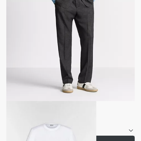
สร้อยข้อมือหนังถักลาย Cannage
หนังลูกวัวสีดํา ทองเหลืองเคลือบเงิน และงานเคลือบสีดำ
ข้อมูลอ้างอิง
:
B2782HOMLE_D004
สีอื่น
เลือกขนาดของคุณ