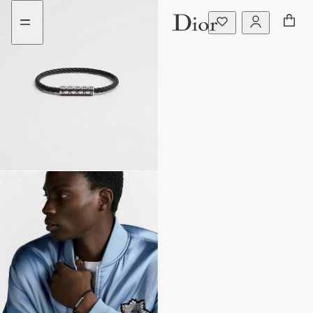
ไป
ไป
ที่
ที่
เมนู
เนื้อหา