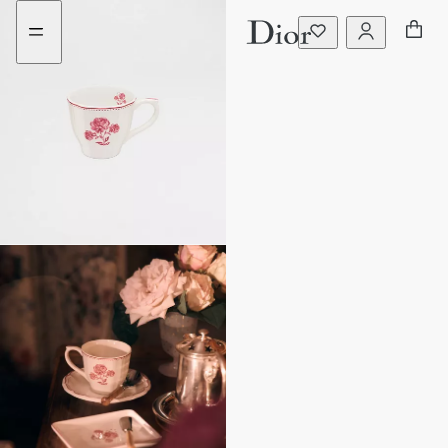
ไป
ไป
ที่
ที่
เมนู
เนื้อหา