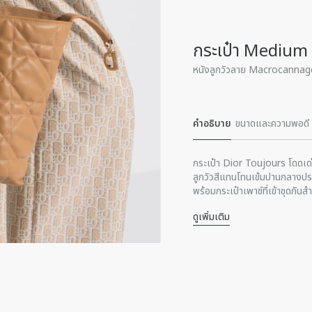
กระเป๋า Medium
หนังลูกวัวลาย Macrocannag
คําอธิบาย
ขนาดและความพอดี
กระเป๋า Dior Toujours โดดเด่น
ลูกวัวสีแทนโทนเข้มปานกลางปร
พร้อมกระเป๋าเพาช์ที่เข้าชุดกัน
สำหรับคาดปิดกระเป๋าจะช่วยรัก
ดูเพิ่มเติม
Lock นั้นสามารถบิดเพื่อปรับรู
ส่วนประกอบหลัก: หนังลูกวั
จับด้านบนที่ทำจากหนังยังสามา
ซับในหนังคาวไฮด์แบบหนังก
ด้วยการถือหรือสะพายไหล่ก็ได้
ตัวปิดล็อกสองชั้น: สายรัด
CD Lock
จี้ตัวอักษร D.I.O.R.
กระเป๋าเพาช์ภายในที่ถอดออ
หูจับด้านบนแบบปรับได้ทำจ