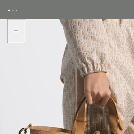
ไป
ไป
Onli
ที่
ที่
เมนู
เนื้อหา