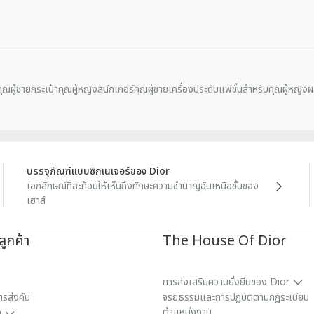
มาพร้อมถุงกันฝุ่น
ผลิตในประเทศอิตาลี
ุณผู้ชาย
กระเป๋าคุณผู้หญิง
สนีกเกอร์คุณผู้ชาย
เครื่องประดับแฟชั่นสำหรับคุณผู้หญิง
ผ
บรรจุภัณฑ์แบบซิกเนเจอร์ของ Dior
เอกลักษณ์ที่สะท้อนให้เห็นถึงทักษะความชำนาญอันเหนือชั้นของ
เฮาส์
ูกค้า
The House Of Dior
การส่งเสริมความยั่งยืนของ Dior
ารส่งคืน
จริยธรรมและการปฏิบัติตามกฎระเบียบ
ตำแหน่งงาน
ย