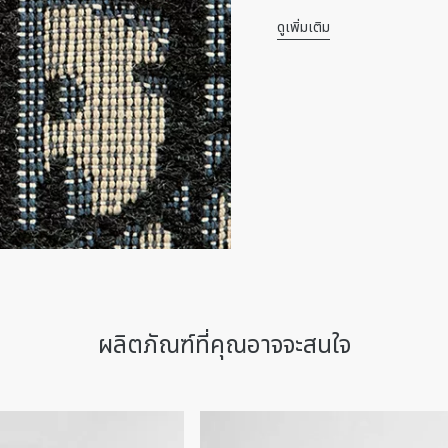
ชิ้นสำคัญสำหรับชีวิตประจำวันไ
ดูเพิ่มเติม
จากไลน์เดียวกันและสามารถสอด
ส่วนประกอบหลัก: ผ้าฝ้าย หน
ซับในหนังลูกวัวและผ้าเทคนิ
สัญลักษณ์ซิกเนเจอร์ CD ต
ช่องใส่ของ 3 ช่อง
ช่องใส่บัตร 8 ช่อง
ช่องกระเป๋า 3 ช่อง
กระเป๋าติดซิป 1 ช่อง
ผลิตในประเทศอิตาลี
ผลิตภัณฑ์ที่คุณอาจจะสนใจ