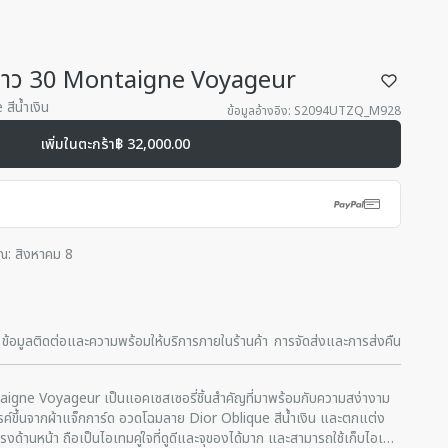
บยาว 30 Montaigne Voyageur
สีน้ำเงิน
ข้อมูลอ้างอิง
:
S2094UTZQ_M928
เพิ่มในตะกร้า
฿ 32,000.00
ณ: สิงหาคม 8
ข้อมูลติดต่อและความพร้อมให้บริการภายในร้านค้า
การจัดส่งและการส่งคืน
igne Voyageur เป็นแอคเซสเซอรี่ชิ้นสําคัญที่มาพร้อมกับความสง่างาม
รรค์ขึ้นจากผ้าแจ็กการ์ด อวดโฉมลาย Dior Oblique สีน้ำเงิน และตกแต่ง
งด้านหน้า ถือเป็นไอเทมคู่ใจที่ดูดีและจุของได้มาก และสามารถใช้เก็บไอเทม