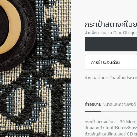
กระเป๋าสตางค์ใ
ผ้าแจ็กการ์ดลาย Dior Oblique 
การชําระเงินด่วน
ช่วงเวลาในการจัดส่งโดยประมา
คําอธิบาย
ขนาดและความพอดี
กระเป๋าสตางค์ใบยาว 30 Monta
อันคล่องตัว โดยได้รับการรังส
ด้วยสัญลักษณ์ซิกเนเจอร์ CD ตร