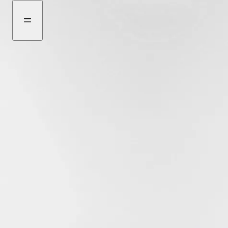
ไป
ไป
ที่
ที่
เมนู
เนื้อหา