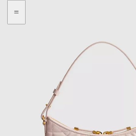
ไป
ไป
ที่
ที่
เมนู
เนื้อหา