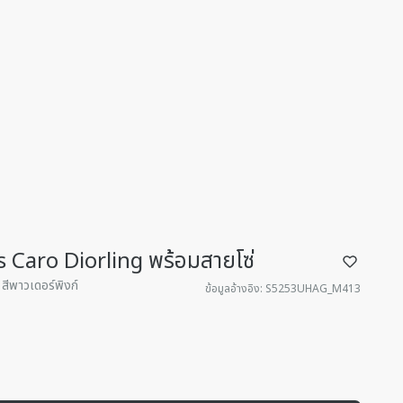
s Caro Diorling พร้อมสายโซ่
ีพาวเดอร์พิงก์
ข้อมูลอ้างอิง
:
S5253UHAG_M413