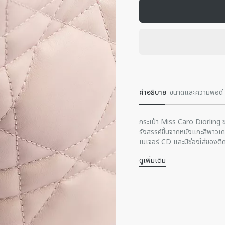
คําอธิบาย
ขนาดและความพอดี
กระเป๋า Miss Caro Diorling ขนา
รังสรรค์ขึ้นจากหนังแกะสีพาว
เนเจอร์ CD และมีช่องใส่ของติด
สไตล์ที่มีประโยชน์ใช้สอยหลากห
ดูเพิ่มเติม
แบบปรับได้ ทำให้สามารถสะพายไ
ส่วนประกอบหลัก: หนังแกะ
วันและกลางคืน
ซับในหนังแกะ
สัญลักษณ์ซิกเนเจอร์ CD ใ
ปิดด้วยซิปสองทาง
ช่องกระเป๋าด้านใน
หูจับด้านบนทำจากหนังที่ปร