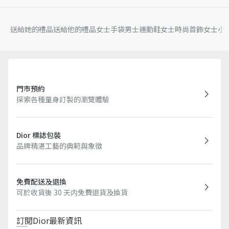
送給她的禮品
送給他的禮品
女士手袋
男士運動鞋
女士時尚首飾
女士小
門市預約
探索各種量身訂製的瀏覽體驗
Dior 標誌包裝
品牌精湛工藝的典範與象徵
免費配送及退換
可於收貨後 30 天内免費退貨及換貨
訂閱Dior最新資訊​