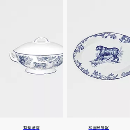
有蓋湯碗
橢圓形餐盤