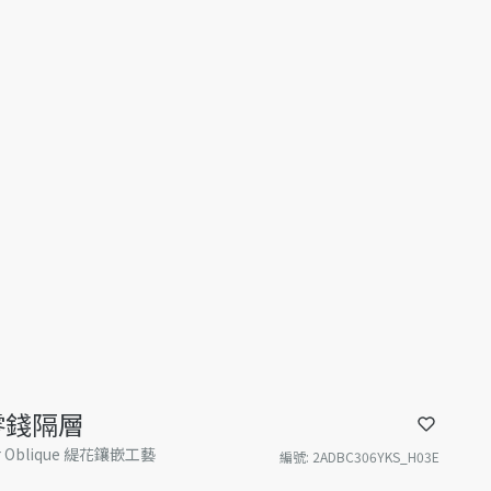
連零錢隔層
Oblique 緹花鑲嵌工藝
編號
:
2ADBC306YKS_H03E