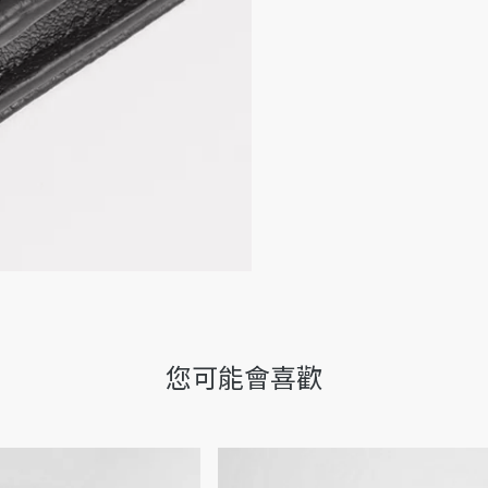
主要質料：小牛皮、棉
小牛皮和科技布料襯裡
4 個卡片隔層
2 個鈔票隔層
2 個收據插袋
風琴式零錢口袋，配以
正面飾有釕色飾面黃銅 Di
內部飾有壓印 Dior 標誌
附防塵袋
意大利／西班牙製造
您可能會喜歡