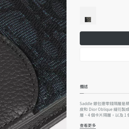
描述
Saddle 銀包連零錢隔
皮和 Dior Oblique 
層、4 個卡片隔層，以及 1
輕鬆放入任何口袋或手袋內
查看更多