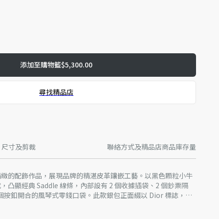
添加至購物籃
$5,300.00
尋找精品店
尺寸及剪裁
聯絡方式及精品店商品庫存量
層是精緻的配飾作品，展現品牌的精湛皮革鑲嵌工藝。以黑色顆粒小牛
緹花製成，凸顯經典 Saddle 線條，內部設有 2 個收據插袋、2 個鈔票隔
 個按釦開合的風琴式零錢口袋。此款銀包正面綴以 Dior 標誌，可
。