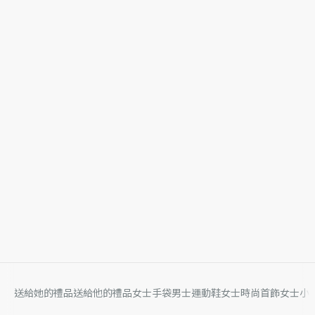
送給她的禮品
送給他的禮品
女士手袋
男士運動鞋
女士時尚首飾
女士小