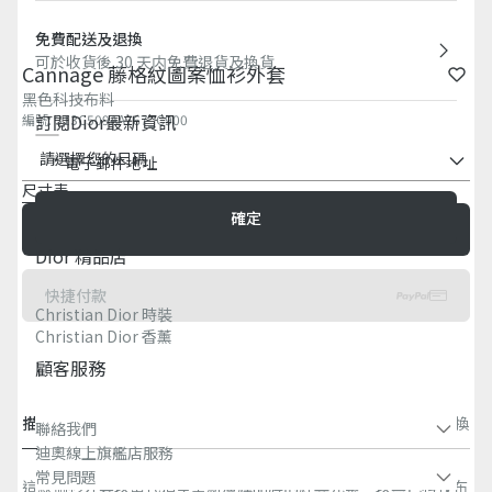
免費配送及退換
可於收貨後 30 天内免費退貨及換貨
Cannage 藤格紋圖案恤衫外套
黑色科技布料
訂閱Dior最新資訊​
編號
:
313C509AA767_C900
請選擇您的尺碼
電子郵件地址
尺寸表
確定
添加至購物籃
$24,000.00
Dior 精品店
快捷付款
Christian Dior 時裝
Christian Dior 香薰​
顧客服務
描述
尺寸及剪裁
聯絡方式及精品店商品庫存量
免費送貨及退換
聯絡我們
迪奧線上旗艦店服務
常見問題​
這款恤衫外套以當代造型重新演繹品牌的經典元素。以黑色科技布