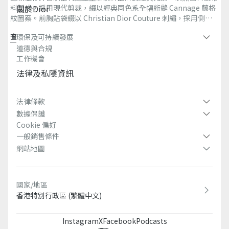
關於dior
料製成，採用現代剪裁，綴以經典同色系全幅絎縫 Cannage 藤格
紋圖案。前胸貼袋綴以 Christian Dior Couture 刺繡，採用側面
按釦開衩設計，可打開或扣上穿著。此恤衫外套結合傳統元素與現
查看更多
環保及可持續發展​
代風格，可配搭牛仔褲或百慕達短褲，塑造時尚造型。
全幅同色系絎縫 Cannage 藤格紋圖案
道德與合規
Christian Dior Couture 刺繡
工作機會
Dior 鐫刻金屬按釦
法律及私隱資訊​
前胸貼袋
按釦側面開衩
100% 聚酯纖維
法律條款
意大利製造
數據保護
Cookie 偏好
一般銷售條件
網站地圖
國家/地區
香港特別行政區 (繁體中文)
Instagram
X
Facebook
Podcasts