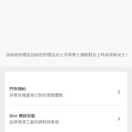
送給她的禮品
送給他的禮品
女士手袋
男士運動鞋
女士時尚首飾
女士小
門市預約
探索各種量身訂製的瀏覽體驗
Dior 標誌包裝
品牌精湛工藝的典範與象徵