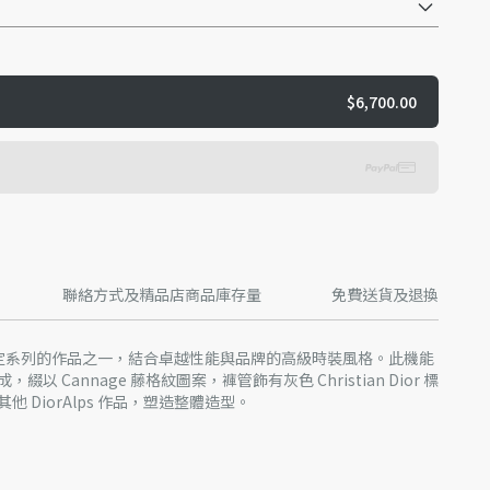
$6,700.00
聯絡方式及精品店商品庫存量
免費送貨及退換
ps 限定系列的作品之一，結合卓越性能與品牌的高級時裝風格。此機能
 Cannage 藤格紋圖案，褲管飾有灰色 Christian Dior 標
 DiorAlps 作品，塑造整體造型。
Dior 標誌
聚酰胺纖維、9% 彈性纖維、9% 聚丙烯