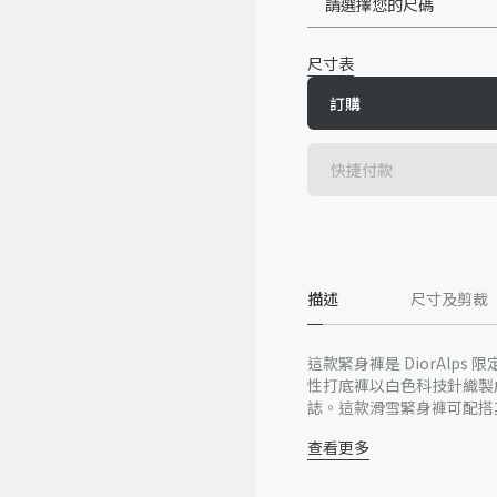
請選擇您的尺碼
尺寸表
訂購
快捷付款
描述
尺寸及剪裁
這款緊身褲是 DiorAl
性打底褲以白色科技針織製成，綴以
誌。這款滑雪緊身褲可配搭其他
查看更多
左腳褲管飾有 Christian 
50% 聚酯纖維、32% 