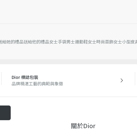
送給她的禮品
送給他的禮品
女士手袋
男士運動鞋
女士時尚首飾
女士小型皮
Dior 標誌包裝
品牌精湛工藝的典範與象徵
關於dior