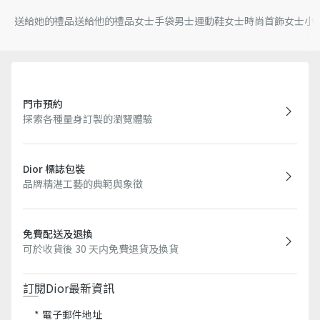
送給她的禮品
送給他的禮品
女士手袋
男士運動鞋
女士時尚首飾
女士小
門市預約
探索各種量身訂製的瀏覽體驗
Dior 標誌包裝
品牌精湛工藝的典範與象徵
免費配送及退換
可於收貨後 30 天内免費退貨及換貨
訂閱Dior最新資訊​
電子郵件地址