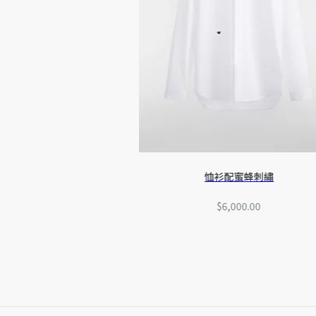
恤衫配蜜蜂刺繡
$6,000.00