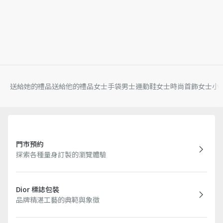
送給她的禮品
送給他的禮品
女士手袋
男士運動鞋
女士時尚首飾
女士小
門市預約
探索各種量身訂製的瀏覽體驗
Dior 標誌包裝
品牌精湛工藝的典範與象徵