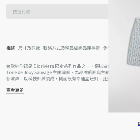
快捷付款
描述
尺寸及剪裁
聯絡方式及精品店商品庫存量
免費送貨及退換
這款迷你裙是 Dioriviera 限定系列作品之一，綴以白色和鈴蘭綠色
Toile de Jouy Sauvage 主題圖案，為品牌的經典主題圖案帶來全
新演繹。以科技針織製成，側面設有幸運星鈕釦。此迷你裙可配搭
同款無鋼圈內衣和外套，塑造完美 Dioriviera 造型。
查看更多
側面鈕釦
鈕釦飾有 1 顆幸運星
無襯裡
83% 粘膠纖維、17% 聚酯纖維（18 針數）*
意大利製造
請小心處理，並輕柔乾洗
*此衣物以幼針編織。