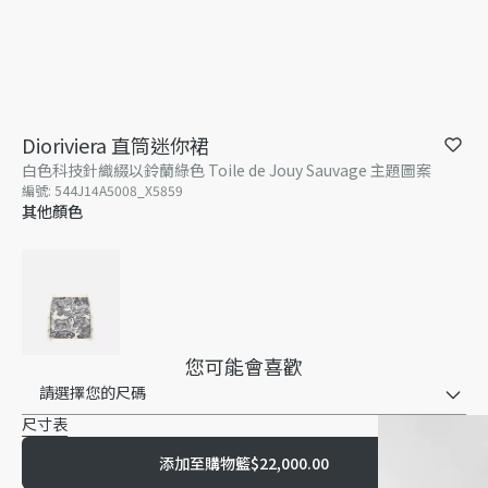
Dioriviera 直筒迷你裙
白色科技針織綴以鈴蘭綠色 Toile de Jouy Sauvage 主題圖案
編號
:
544J14A5008_X5859
其他顏色
您可能會喜歡
請選擇您的尺碼
尺寸表
添加至購物籃
$22,000.00