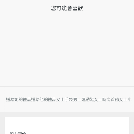
您可能會喜歡
送給她的禮品
送給他的禮品
女士手袋
男士運動鞋
女士時尚首飾
女士小