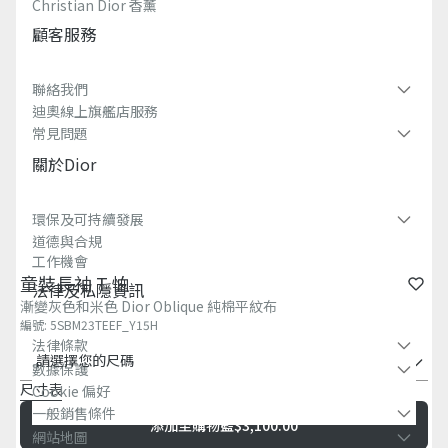
Christian Dior 香薰​
顧客服務
聯絡我們
迪奧線上旗艦店服務
常見問題​
關於dior
環保及可持續發展​
道德與合規
工作機會
童裝長袖 T 恤
法律及私隱資訊​
漸變灰色和米色 Dior Oblique 純棉平紋布
編號
:
5SBM23TEEF_Y15H
法律條款
請選擇您的尺碼
數據保護
尺寸表
Cookie 偏好
一般銷售條件
添加至購物籃
$3,100.00
網站地圖