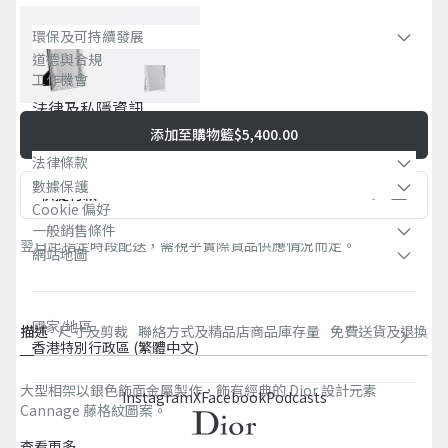
環保及可持續發展​
道德與合規
工作機會
法律及私隱資訊​
添加至購物籃
$5,400.00
法律條款
數據保護
快捷付款
Cookie 偏好
一般銷售條件
翌日起指定時段配送，需視乎實際貨品供應情況而定。
網站地圖
國家/地區
描述
尺寸及剪裁
聯絡方式及精品店商品庫存量
免費送貨及退換
香港特別行政區 (繁體中文)
大型相架以銀色飾面金屬製作，飾有經典的 Dior 設計元素
Instagram
X
Facebook
Podcasts
Cannage 藤格紋圖案。
查看更多