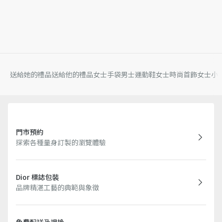
送給她的禮品
送給他的禮品
女士手袋
男士運動鞋
女士時尚首飾
女士小
門市預約
探索各種量身訂製的瀏覽體驗
Dior 標誌包裝
品牌精湛工藝的典範與象徵
免費配送及退換