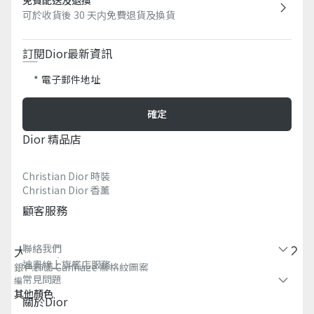
可於收貨後 30 天内免費退貨及換貨
訂閱Dior最新資訊​
電子郵件地址
確定
Dior 精品店
Christian Dior 時裝
Christian Dior 香薰​
顧客服務
聯絡我們
大型相架
迪奧線上旗艦店服務
銀色飾面 Cannage 藤格紋圖案
常見問題​
編號
:
HYB01CCA1U_C090
其他顏色
關於dior