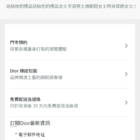
送給她的禮品
送給他的禮品
女士手袋
男士運動鞋
女士時尚首飾
女士小
門市預約
探索各種量身訂製的瀏覽體驗
Dior 標誌包裝
品牌精湛工藝的典範與象徵
免費配送及退換
可於收貨後 30 天内免費退貨及換貨
訂閱Dior最新資訊​
電子郵件地址