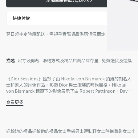
快捷付款
翌日起指定時段配送，需視乎實際貨品供應情況而定。
描述
尺寸及剪裁
聯絡方式及精品店商品庫存量
免費送貨及退換
《Dior Sessions》匯眾了由 Nikolai von Bismarck 拍攝的知名人
士和素人的肖像作品，彰顯 Dior 男士服裝的時尚風格。Nikolai
von Bismarck 鏡頭下的影像展示了由 Robert Pattinson、David
Beckham、Eddie Redmayne、David Bailey、村上隆、Bella
查看更多
Hadid、Kate Moss 等人演繹 Kim Jones 的作品。文本由時裝記
英文版
者 Alexander Fury 撰寫。
Rizzoli 出版
184 頁
100% 紙
送給她的禮品
送給他的禮品
女士手袋
男士運動鞋
女士時尚首飾
女士小
謹此提醒您本網站上的產品圖片僅供參考之用。由於近期部分家居