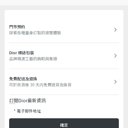
產品的實際設計有所變更或更新，就 Dior 標誌的格式及／或產品
上標記的位置而言，部分商品可能與圖片略有不同。
門市預約
探索各種量身訂製的瀏覽體驗
Dior 標誌包裝
品牌精湛工藝的典範與象徵
免費配送及退換
可於收貨後 30 天内免費退貨及換貨
訂閱Dior最新資訊​
電子郵件地址
確定