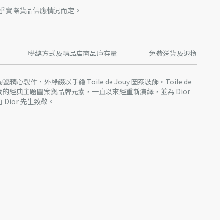
乎實際貨品供應情況而定。
聯絡方式及精品店商品庫存量
免費送貨及退換
瓷精心製作，外緣綴以手繪 Toile de Jouy 圖案裝飾。Toile de
 Dior 珍藏的經典主題圖案與品牌元素，一直以來經重新演繹，並為 Dior
 Dior 先生致敬。
圖片僅供參考之用。由於近期部分家居產品的實際設計有所變更
的格式及／或產品上標記的位置而言，部分商品可能與圖片略有不同。