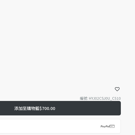
編號
:
HYJ02CSJ0U_C510
添加至購物籃
$700.00