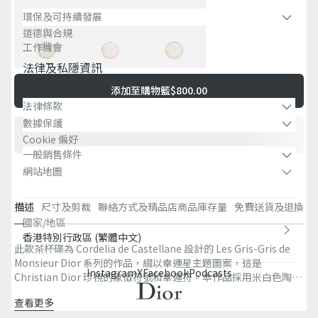
環保及可持續發展​
道德與合規
工作機會
法律及私隱資訊​
添加至購物籃
$800.00
法律條款
數據保護
Cookie 偏好
一般銷售條件
網站地圖
描述
尺寸及剪裁
聯絡方式及精品店商品庫存量
免費送貨及退換
國家/地區
香港特別行政區 (繁體中文)
此款茶杯碟為 Cordelia de Castellane 設計的 Les Gris-Gris de
Monsieur Dior 系列的作品，綴以幸運星主題圖案，這是
Instagram
X
Facebook
Podcasts
Christian Dior 珍視的象徵符號和幸運符。本作品採用米白色陶瓷
精製而成，配以精緻的色彩，昇華設計，彰顯生活的藝術，並頌揚
查看更多
品牌創辦人對命理的熱枕。本設計可為餐桌增添品牌的經典元素，
100% 陶瓷