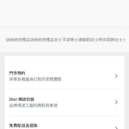
送給她的禮品
送給他的禮品
女士手袋
男士運動鞋
女士時尚首飾
女士小
門市預約
探索各種量身訂製的瀏覽體驗
Dior 標誌包裝
品牌精湛工藝的典範與象徵
免費配送及退換