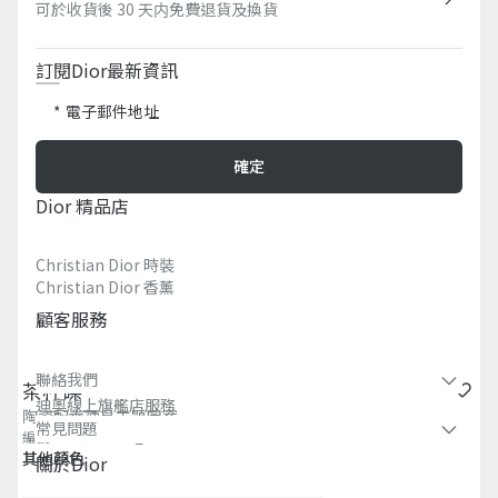
可於收貨後 30 天内免費退貨及換貨
訂閱Dior最新資訊​
電子郵件地址
確定
Dior 精品店
Christian Dior 時裝
Christian Dior 香薰​
顧客服務
聯絡我們
茶杯碟
迪奧線上旗艦店服務
陶瓷配幸運星主題圖案
常見問題​
編號
:
HYJ02GSA0U_C500
其他顏色
關於dior