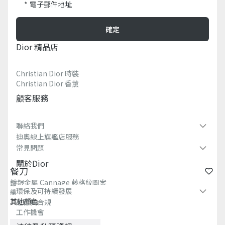
電子郵件地址
確定
Dior 精品店
Christian Dior 時裝
Christian Dior 香薰​
顧客服務
聯絡我們
迪奧線上旗艦店服務
常見問題​
關於dior
餐刀
鍍銀金屬 Cannage 藤格紋圖案
環保及可持續發展​
編號
:
HYL01TAN1U_C090
其他顏色
道德與合規
工作機會