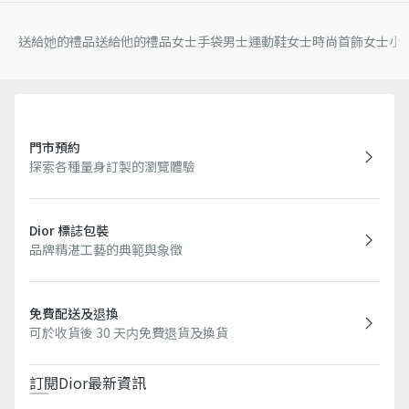
送給她的禮品
送給他的禮品
女士手袋
男士運動鞋
女士時尚首飾
女士小
門市預約
探索各種量身訂製的瀏覽體驗
Dior 標誌包裝
品牌精湛工藝的典範與象徵
免費配送及退換
可於收貨後 30 天内免費退貨及換貨
訂閱Dior最新資訊​