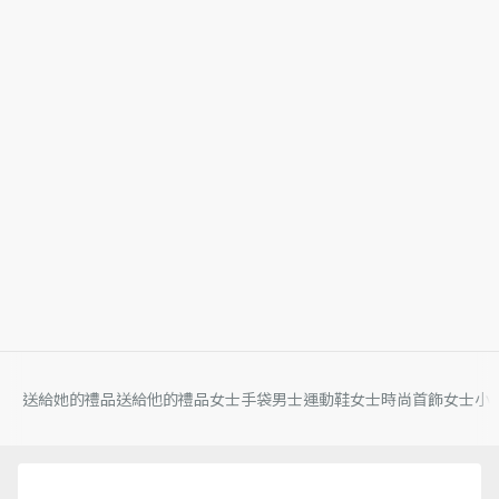
送給她的禮品
送給他的禮品
女士手袋
男士運動鞋
女士時尚首飾
女士小