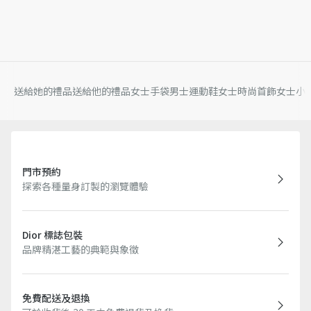
送給她的禮品
送給他的禮品
女士手袋
男士運動鞋
女士時尚首飾
女士小
門市預約
探索各種量身訂製的瀏覽體驗
Dior 標誌包裝
品牌精湛工藝的典範與象徵
免費配送及退換