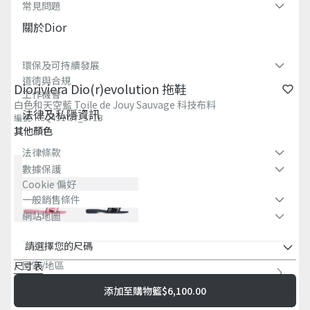
常見問題​
關於dior
環保及可持續發展​
道德與合規
Dioriviera Dio(r)evolution 拖鞋
工作機會
白色和天空藍 Toile de Jouy Sauvage 科技布料
法律及私隱資訊​
編號
:
KCQ431TJY_S71B
其他顏色
法律條款
數據保護
Cookie 偏好
一般銷售條件
網站地圖
請選擇您的尺碼
國家/地區
尺寸表
香港特別行政區 (繁體中文)
添加至購物籃
$6,100.00