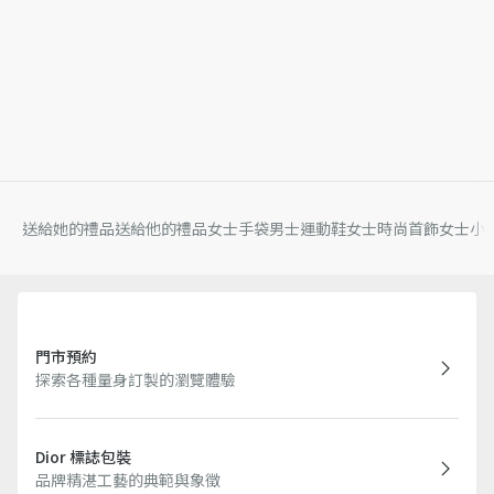
送給她的禮品
送給他的禮品
女士手袋
男士運動鞋
女士時尚首飾
女士小
門市預約
探索各種量身訂製的瀏覽體驗
Dior 標誌包裝
品牌精湛工藝的典範與象徵