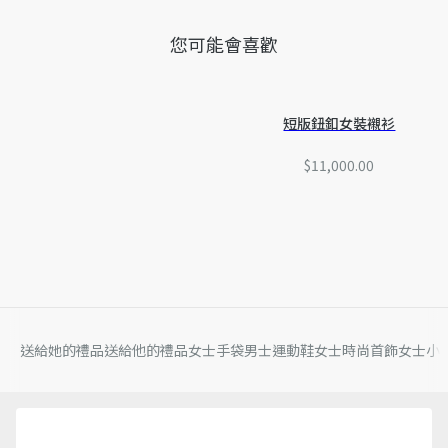
您可能會喜歡
短版鈕釦女裝襯衫
$11,000.00
送給她的禮品
送給他的禮品
女士手袋
男士運動鞋
女士時尚首飾
女士小