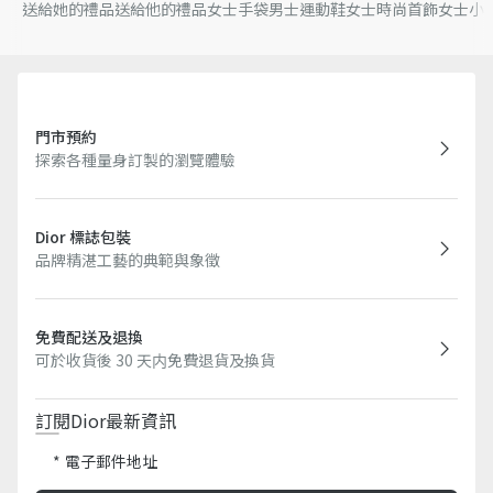
送給她的禮品
送給他的禮品
女士手袋
男士運動鞋
女士時尚首飾
女士小
門市預約
探索各種量身訂製的瀏覽體驗
Dior 標誌包裝
品牌精湛工藝的典範與象徵
免費配送及退換
可於收貨後 30 天内免費退貨及換貨
訂閱Dior最新資訊​
電子郵件地址