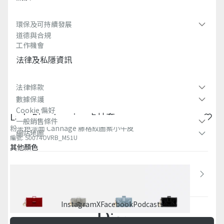
環保及可持續發展​
道德與合規
工作機會
法律及私隱資訊​
法律條款
數據保護
Cookie 偏好
Lady Dior Jasmine 卡片套
一般銷售條件
粉米色漆面 Cannage 藤格紋圖案小牛皮
網站地圖
編號
:
S0074OVRB_M51U
其他顏色
國家/地區
香港特別行政區 (繁體中文)
Instagram
X
Facebook
Podcasts