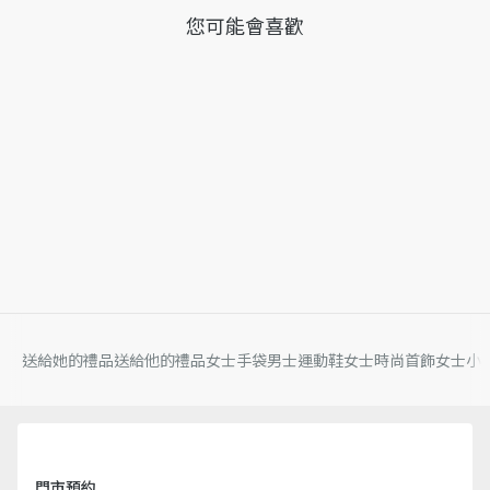
您可能會喜歡
送給她的禮品
送給他的禮品
女士手袋
男士運動鞋
女士時尚首飾
女士小
門市預約