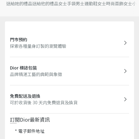
送給她的禮品
送給他的禮品
女士手袋
男士運動鞋
女士時尚首飾
女士小
門市預約
探索各種量身訂製的瀏覽體驗
Dior 標誌包裝
品牌精湛工藝的典範與象徵
免費配送及退換
可於收貨後 30 天内免費退貨及換貨
訂閱Dior最新資訊​
電子郵件地址