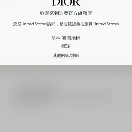
加入購物車
迪奧藍星訂製唇線筆
絲滑唇線筆 - 勾勒飽滿唇形
歡迎來到迪奧官方旗艦店
7 種色選 供選擇
您從United States訪問，是否確認前往瀏覽 United States
NT$960.00
前往 臺灣地區
確定
其他國家/地區
七夕情人節限定包裝
官網下單不限金額享情人節限定織愛絲語包裝服
務與客製禮卡訊息