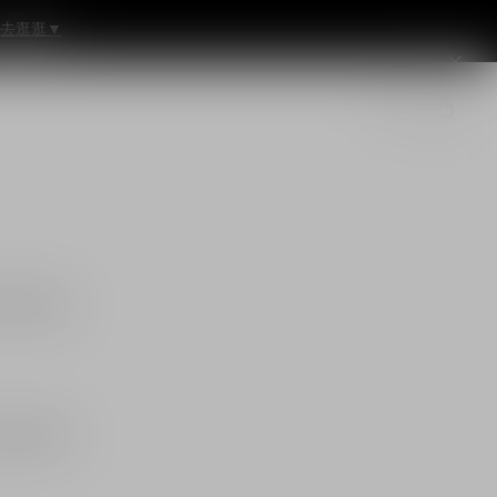
去逛逛▼
美無瑕妝效。
美無瑕妝效。