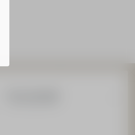
單筆$3600享袖珍瓶贈禮
下單任選2款精美試用禮