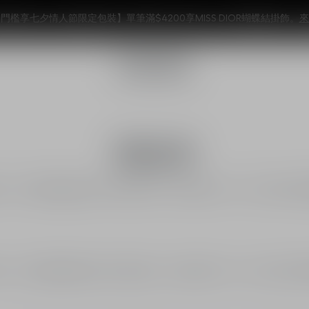
門檻享七夕情人節限定包裝】單筆滿$4200享MISS DIOR蝴蝶結掛飾。
來
唇線筆
地，DIOR唇線筆能延長2小時防水鎖色、淡化唇紋不卡色，打造全天候完
地，DIOR唇線筆能延長2小時防水鎖色、淡化唇紋不卡色，打造全天候完