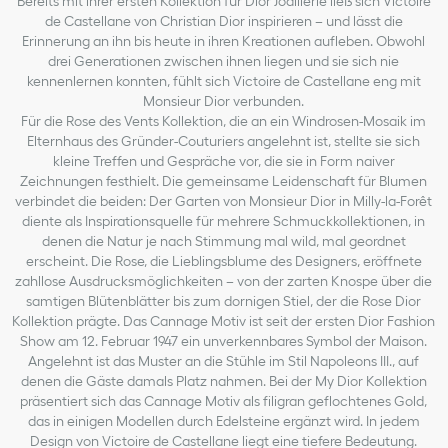
Bereits mit ihrer ersten Kollektion für Dior Joaillerie ließ sich Victoire
de Castellane von Christian Dior inspirieren – und lässt die
Erinnerung an ihn bis heute in ihren Kreationen aufleben. Obwohl
drei Generationen zwischen ihnen liegen und sie sich nie
kennenlernen konnten, fühlt sich Victoire de Castellane eng mit
Monsieur Dior verbunden.
Für die Rose des Vents Kollektion, die an ein Windrosen-Mosaik im
Elternhaus des Gründer-Couturiers angelehnt ist, stellte sie sich
kleine Treffen und Gespräche vor, die sie in Form naiver
Zeichnungen festhielt. Die gemeinsame Leidenschaft für Blumen
verbindet die beiden: Der Garten von Monsieur Dior in Milly-la-Forêt
diente als Inspirationsquelle für mehrere Schmuckkollektionen, in
denen die Natur je nach Stimmung mal wild, mal geordnet
erscheint. Die Rose, die Lieblingsblume des Designers, eröffnete
zahllose Ausdrucksmöglichkeiten – von der zarten Knospe über die
samtigen Blütenblätter bis zum dornigen Stiel, der die Rose Dior
Kollektion prägte. Das Cannage Motiv ist seit der ersten Dior Fashion
Show am 12. Februar 1947 ein unverkennbares Symbol der Maison.
Angelehnt ist das Muster an die Stühle im Stil Napoleons III., auf
denen die Gäste damals Platz nahmen. Bei der My Dior Kollektion
präsentiert sich das Cannage Motiv als filigran geflochtenes Gold,
das in einigen Modellen durch Edelsteine ergänzt wird. In jedem
Design von Victoire de Castellane liegt eine tiefere Bedeutung.