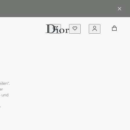
ilen“.
er
– und
e