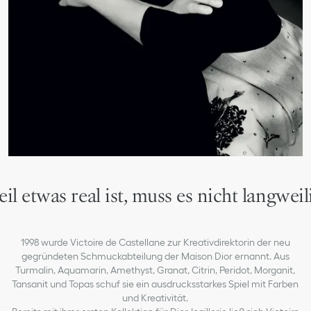
il etwas real ist, muss es nicht langweili
1998 wurde Victoire de Castellane zur Kreativdirektorin der neu
gegründeten Schmuckabteilung der Maison Dior ernannt. Aus
Turmalin, Aquamarin, Amethyst, Granat, Citrin, Peridot, Morganit,
Tansanit und Topas schuf sie ein ausdrucksstarkes Spiel mit Farben
und Kreativität.