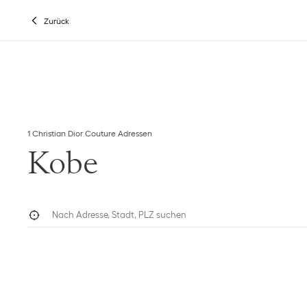
Skip to content
Return to Nav
Link Opens in New Tab
Klicken, um diese Kategorieliste aufzuklappen und alle anzusehen
Zurück
1 Christian Dior Couture Adressen
Kobe
Nach Adresse, Stadt, PLZ suchen
Geolokalisieren