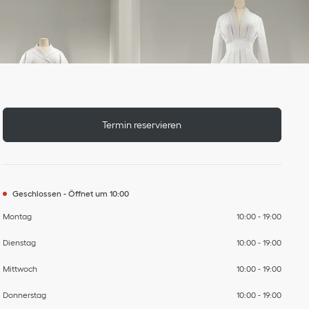
Wochentag
nach
nach
nach
nach
nach
nach
Stunden
Termin reservieren
Geschlossen
-
Öffnet um
10:00
Montag
10:00
-
19:00
Dienstag
10:00
-
19:00
Mittwoch
10:00
-
19:00
Donnerstag
10:00
-
19:00