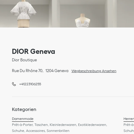
Link Opens in New Tab
Telefon
Link Opens in New Tab
DIOR Geneva
Dior Boutique
Rue Du Rhône 70
1204
Geneva
Wegbeschreibung Ansehen
+41223106255
Kategorien
Damenmode
Herre
Prêt-à-Porter, Taschen, Kleinlederwaren, Exotiklederwaren,
Prêt-à
Schuhe, Accessoires, Sonnenbrillen
Schuhe