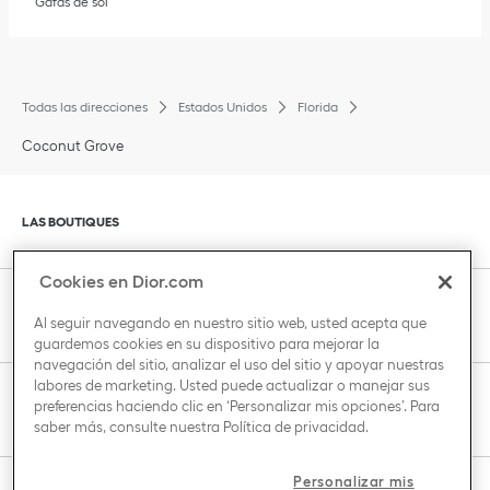
Gafas de sol
Todas las direcciones
Estados Unidos
Florida
Coconut Grove
Haga clic para ampliar o reducir el contenido
LAS BOUTIQUES
Cookies en Dior.com
Haga clic para ampliar o reducir el contenido
SERVICIO DE ATENCIÓN AL CLIENTE
Al seguir navegando en nuestro sitio web, usted acepta que
guardemos cookies en su dispositivo para mejorar la
navegación del sitio, analizar el uso del sitio y apoyar nuestras
labores de marketing. Usted puede actualizar o manejar sus
Haga clic para ampliar o reducir el contenido
preferencias haciendo clic en ‘Personalizar mis opciones’. Para
THE HOUSE OF DIOR
saber más, consulte nuestra
Política de privacidad
.
Personalizar mis