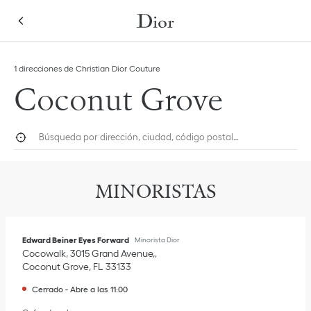
Skip to content
Return to Nav
Link Opens in New Tab
1 direcciones de Christian Dior Couture
Coconut Grove
Búsqueda por dirección, ciudad, código postal…
Geolocalización
Submi
MINORISTAS
Edward Beiner Eyes Forward
Minorista Dior
Cocowalk, 3015 Grand Avenue,
Coconut Grove
,
FL
33133
Cerrado
-
Abre a las
11:00