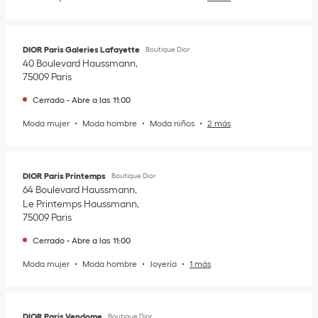
DIOR Paris Galeries Lafayette
Boutique Dior
40 Boulevard Haussmann
75009
Paris
Cerrado
-
Abre a las
11:00
Moda mujer
Moda hombre
Moda niños
2 más
DIOR Paris Printemps
Boutique Dior
64 Boulevard Haussmann
Le Printemps Haussmann
75009
Paris
Cerrado
-
Abre a las
11:00
Moda mujer
Moda hombre
Joyería
1 más
DIOR Paris Vendome
Boutique Dior