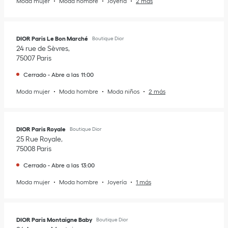
Moda mujer
Moda hombre
Joyería
2 más
DIOR Paris Le Bon Marché
Boutique Dior
24 rue de Sèvres
75007
Paris
Cerrado
-
Abre a las
11:00
Moda mujer
Moda hombre
Moda niños
2 más
DIOR Paris Royale
Boutique Dior
25 Rue Royale
75008
Paris
Cerrado
-
Abre a las
13:00
Moda mujer
Moda hombre
Joyería
1 más
DIOR Paris Montaigne Baby
Boutique Dior