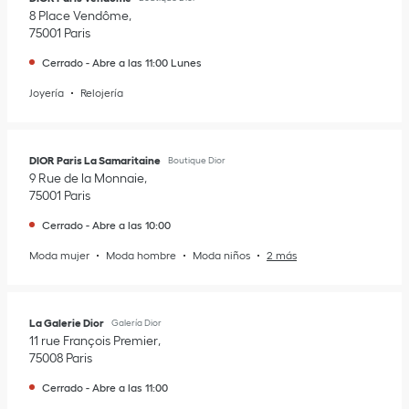
8 Place Vendôme
75001
Paris
Cerrado
-
Abre a las
11:00
Lunes
Joyería
Relojería
DIOR Paris La Samaritaine
Boutique Dior
9 Rue de la Monnaie
75001
Paris
Cerrado
-
Abre a las
10:00
Moda mujer
Moda hombre
Moda niños
2 más
La Galerie Dior
Galería Dior
11 rue François Premier
75008
Paris
Cerrado
-
Abre a las
11:00