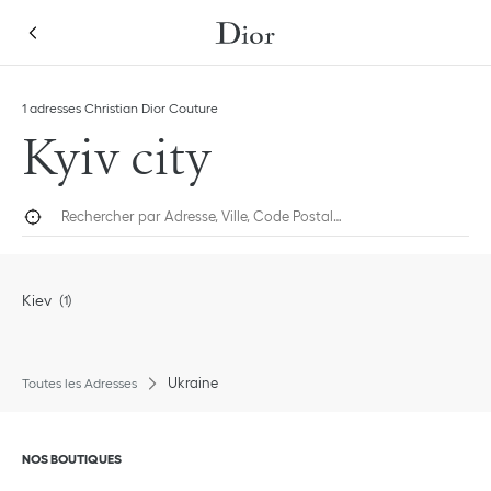
Skip to content
Return to Nav
1 adresses Christian Dior Couture
Kyiv city
Rechercher par Adresse, Ville, Code Postal…
Géolocaliser
Submi
Kiev
Ukraine
Toutes les Adresses
Cliquer pour agrandir ou pour réduire le contenu
NOS BOUTIQUES