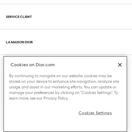
Cliquer pour agrandir ou pour réduire le contenu
SERVICE CLIENT
Cliquer pour agrandir ou pour réduire le contenu
LA MAISON DIOR
Cookies on Dior.com
Cliquer pour agrandir ou pour réduire le contenu
PAYS / REGION
By continuing to navigate on our website, cookies may be
stored on your device to enhance site navigation, analyze site
usage, and assist in our marketing efforts. You can update or
manage your preferences by clicking on "Cookies Settings". To
learn more, see our
Privacy Policy
.
Cookies Settings